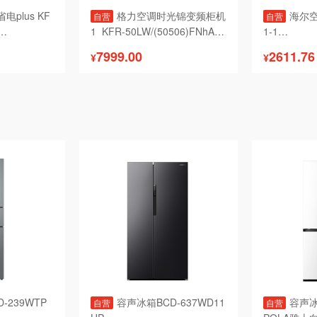
电plus KF
格力空调时光锦变频柜机
海尔空调
自营
自营
1  KFR-50LW/(50506)FNhAa-
1-1

B1(WIFI)(含管)顶(格调米)

7999.00
2611.76
¥
¥
-239WTP
容声冰箱BCD-637WD11
容声冰
自营
自营