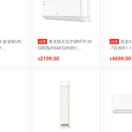
超省电Ultr
奥克斯京岳空调KFR-35
负卖3
自营
自营


GW/BpR3AEG28(B1)

-72LW/E1-1

2199.00
4699.00
¥
¥