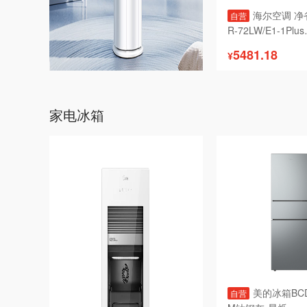
海尔空调 净省
自营
R-72LW/E1-1Plus

5481.18
¥
家电冰箱
美的冰箱BCD
自营