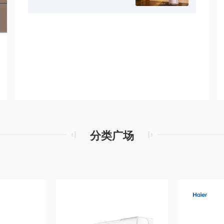
冰箱BCD-231WTM(E)阳光米
分类广场