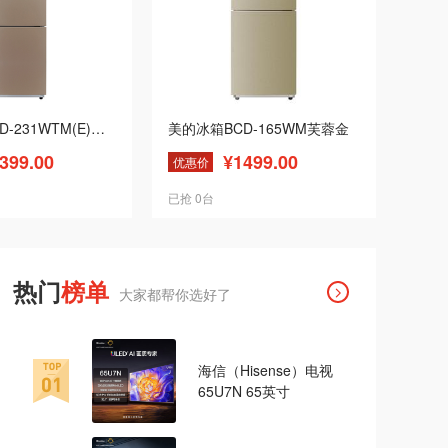
美的冰箱BCD-231WTM(E)阳光米
美的冰箱BCD-165WM芙蓉金
399.00
¥1499.00
优惠价
已抢 0台
热门
榜单
大家都帮你选好了
海信（Hisense）电视 
65U7N 65英寸