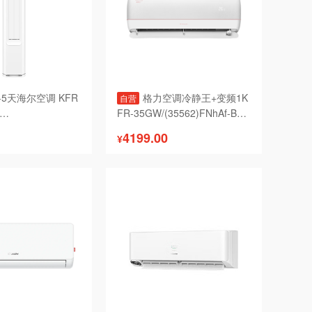
-5天海尔空调 KFR
格力空调冷静王+变频1K
自营
FR-35GW/(35562)FNhAf-B1
(WIFI)(含管)顶(皓雪白)

4199.00
¥