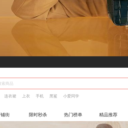
连衣裙
上衣
手机
黑鲨
小爱同学
店铺街
限时秒杀
热门榜单
精品推荐