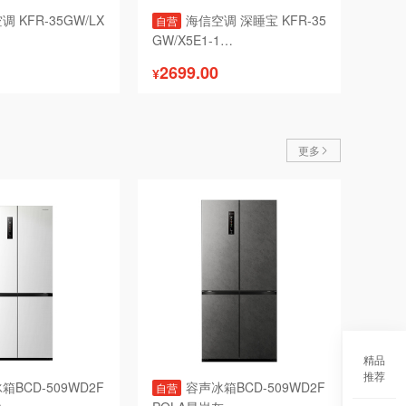
 KFR-35GW/LX
海信空调 深睡宝 KFR-35
自营
GW/X5E1-1

2699.00
¥
更多
精品
推荐
箱BCD-509WD2F
容声冰箱BCD-509WD2F
自营