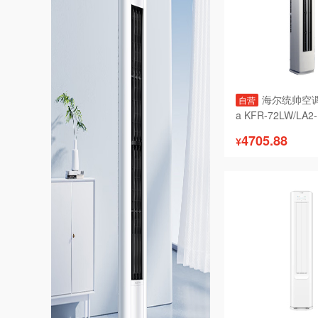
海尔统帅空调 
自营
a KFR-72LW/LA2-1
4705.88
¥