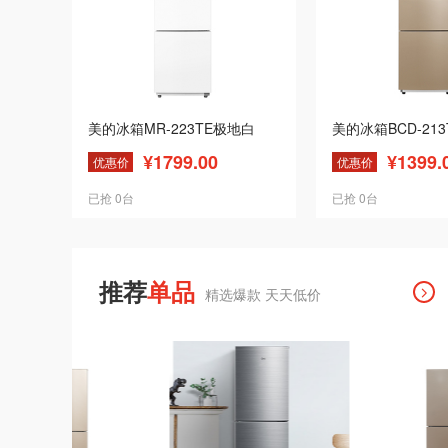
美的冰箱MR-223TE极地白
¥1799.00
¥1399.
优惠价
优惠价
已抢 0台
已抢 0台
推荐
单品
精选爆款 天天低价