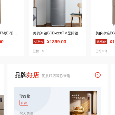
美的冰箱BCD-213TM(E)阳光米
美的冰箱BCD-220TM星际银
00
¥1399.00
¥1
优惠价
优惠价
已抢 0台
已抢 0台
品牌
好店
优质好店等你来选
珍好物
自营
46人关注